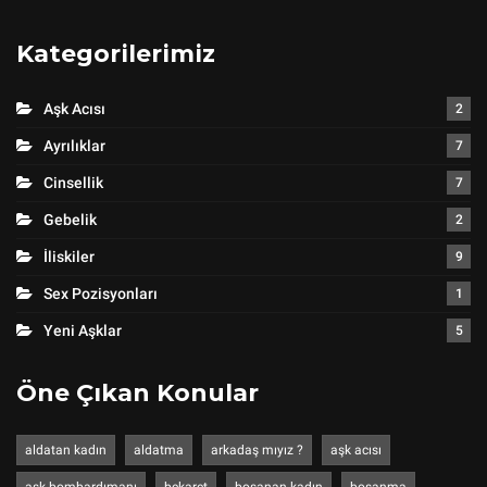
Kategorilerimiz
Aşk Acısı
2
Ayrılıklar
7
Cinsellik
7
Gebelik
2
İliskiler
9
Sex Pozisyonları
1
Yeni Aşklar
5
Öne Çıkan Konular
aldatan kadın
aldatma
arkadaş mıyız ?
aşk acısı