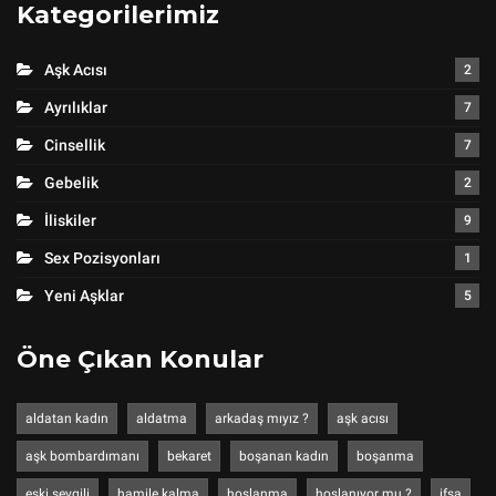
Kategorilerimiz
Aşk Acısı
2
Ayrılıklar
7
Cinsellik
7
Gebelik
2
İliskiler
9
Sex Pozisyonları
1
Yeni Aşklar
5
Öne Çıkan Konular
aldatan kadın
aldatma
arkadaş mıyız ?
aşk acısı
aşk bombardımanı
bekaret
boşanan kadın
boşanma
eski sevgili
hamile kalma
hoşlanma
hoşlanıyor mu ?
ifşa