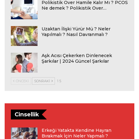
Polikistik Over Hamile Kalır Mı ? PCOS
Ne demek ? Polikistik Over…
Uzaktan İlişki Yürür Mü ? Neler
Yapılmalı ? Nasıl Davranmalı ?
Aşk Acısı Çekerken Dinlenecek
Şarkılar | 2024 Güncel Şarkılar
ÖNCEKI
SONRAKI
1 5
Cinsellik
Erkeği Yatakta Kendine Hayran
Bırakmak İçin Neler Yapmalı ?