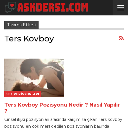
Tarama Etiketi
Ters Kovboy
SEX POZISYONLARI
Ters Kovboy Pozisyonu Nedir ? Nasıl Yapılır
?
Cinsel ilişki pozisyonları arasında karşımıza çıkan Ters kovboy
pozisyonu en çok merak edilen pozisyonların başında