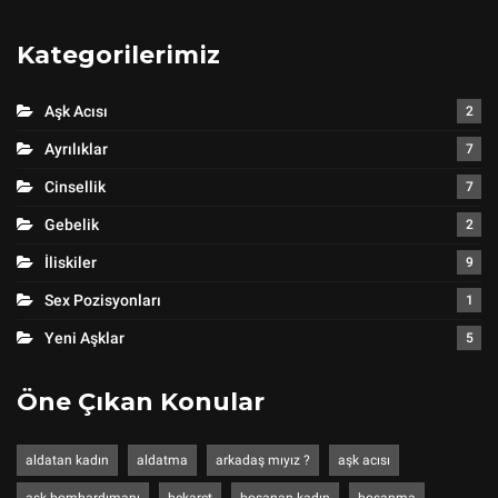
Kategorilerimiz
Aşk Acısı
2
Ayrılıklar
7
Cinsellik
7
Gebelik
2
İliskiler
9
Sex Pozisyonları
1
Yeni Aşklar
5
Öne Çıkan Konular
aldatan kadın
aldatma
arkadaş mıyız ?
aşk acısı